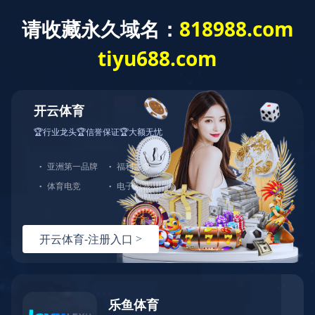
小
机
身
强
算
力，
小机身强算力，智微工业智擎
智
系列大脑/大小脑控制器，破解
微
工
具身智能综合适配性难题
业
2025-11-19
智
擎
系
列
大
脑/
大
小
脑