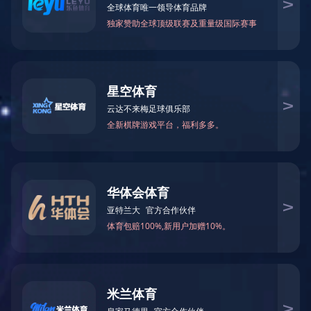
控
制
器，
破
解
具
身
智
能
综
合
适
配
性
难
题